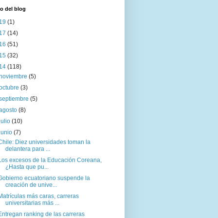
o del blog
19
(1)
17
(14)
16
(51)
15
(32)
14
(118)
noviembre
(5)
octubre
(3)
septiembre
(5)
agosto
(8)
julio
(10)
junio
(7)
Chile: Diez universidades toman la
delantera para ...
Los excesos de la Educación Coreana,
¿Hasta que pu...
Gobierno ecuatoriano suspende la
creación de unive...
Matrículas más caras, carreras
universitarias más ...
Entregan ranking de las carreras