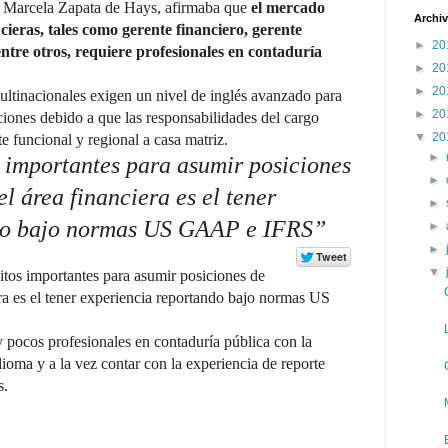
, Marcela Zapata de Hays, afirmaba que
el mercado
Archiv
ncieras, tales como gerente financiero, gerente
►
20
 entre otros, requiere profesionales en contaduría
►
20
►
20
ltinacionales exigen un nivel de inglés avanzado para
►
20
ciones debido a que las responsabilidades del cargo
▼
20
 funcional y regional a casa matriz.
►
s importantes para asumir posiciones
►
l área financiera es el tener
►
ndo bajo normas US GAAP e IFRS”
►
►
▼
itos importantes para asumir posiciones de
ra es el tener experiencia reportando bajo normas US
 pocos profesionales en contaduría pública con la
ioma y a la vez contar con la experiencia de reporte
s.