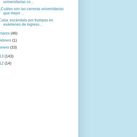
universitarias co...
¿Cuáles son las carreras universitarias
que mejor ...
Cuba: escándalo por trampas en
exámenes de ingreso...
marzo
(46)
febrero
(1)
enero
(33)
13
(143)
12
(14)