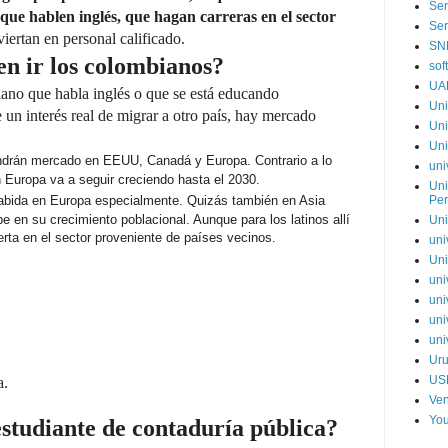
Sen
s que hablen inglés, que hagan carreras en el sector
Ser
viertan en personal calificado.
SN
n ir los colombianos?
sof
UA
ano que habla inglés o que se está educando
Uni
 un interés real de migrar a otro país, hay mercado
Uni
Uni
drán mercado en EEUU, Canadá y Europa. Contrario a lo
uni
n Europa va a seguir creciendo hasta el 2030.
Uni
abida en Europa especialmente. Quizás también en Asia
Pe
e en su crecimiento poblacional. Aunque para los latinos allí
Uni
erta en el sector proveniente de países vecinos.
uni
Uni
uni
uni
uni
uni
Ur
US
a.
Ve
You
estudiante de contaduría pública?