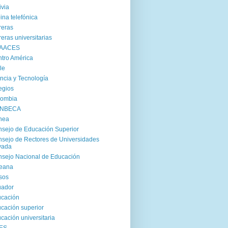
ivia
ina telefónica
reras
reras universitarias
AACES
tro América
le
ncia y Tecnología
egios
lombia
NBECA
nea
sejo de Educación Superior
sejo de Rectores de Universidades
vada
sejo Nacional de Educación
reana
sos
uador
cación
cación superior
cación universitaria