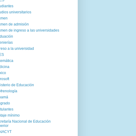
ES
udiantes
udios universitarios
amen
men de admisión
men de ingreso a las universidades
duación
enierías
reso a la universidad
ES
emática
icina
xico
rosoft
isterio de Educación
frenología
namá
sgrado
tulantes
taje mínimo
retaría Nacional de Educación
erior
NACYT