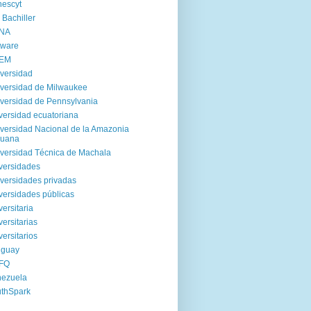
escyt
 Bachiller
NA
tware
EM
versidad
versidad de Milwaukee
versidad de Pennsylvania
versidad ecuatoriana
versidad Nacional de la Amazonia
ruana
versidad Técnica de Machala
versidades
versidades privadas
versidades públicas
versitaria
versitarias
versitarios
uguay
FQ
nezuela
thSpark