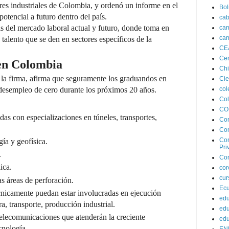
ores industriales de Colombia, y ordenó un informe en el
Bol
otencial a futuro dentro del país.
cab
is del mercado laboral actual y futuro, donde toma en
car
car
 talento que se den en sectores específicos de la
CE
Cen
 en Colombia
Chi
la firma, afirma que seguramente los graduandos en
Cie
e desempleo de cero durante los próximos 20 años.
col
Co
CO
das con especializaciones en túneles, transportes,
Co
Con
Con
gía y geofísica.
Pri
.
Con
ica.
co
cur
as áreas de perforación.
Ec
cnicamente puedan estar involucradas en ejecución
edu
a, transporte, producción industrial.
edu
elecomunicaciones que atenderán la creciente
edu
cnología.