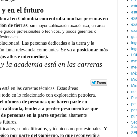
EN
est
y en el futuro
est
laboral en Colombia concentraba muchas personas en
ex
exa
ión de tierras
, sin mayor calificación académica; un área
exa
de grados profesionales o técnicos, y pocos gerentes o
fesionales.
gra
lucionará. Las personas dedicadas a la tierra y la
ing
ing
rán tanta relevancia como antes.
Se va a posicionar más
LO
os altos e intermedios).
mat
 y la academia está en las carreras
med
Mé
Mic
Min
está en las carreras técnicas. Estas áreas
neo
odo en lo relacionado con exploración petrolera.
Pa
el número de personas que hacen parte en
po
 calificada, tenderá a perder peso mientras que
pos
de personas en la parte superior
altamente
pun
s futuros.
Sec
Sup
ificados, semicalificados, y técnicos no profesionales.
Y
SE
égico por parte del Gobierno, lo que reconvertirá