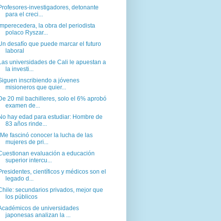
Profesores-investigadores, detonante
para el creci...
Imperecedera, la obra del periodista
polaco Ryszar...
Un desafío que puede marcar el futuro
laboral
Las universidades de Cali le apuestan a
la investi...
Siguen inscribiendo a jóvenes
misioneros que quier...
De 20 mil bachilleres, solo el 6% aprobó
examen de...
No hay edad para estudiar: Hombre de
83 años rinde...
"Me fascinó conocer la lucha de las
mujeres de pri...
Cuestionan evaluación a educación
superior intercu...
Presidentes, científicos y médicos son el
legado d...
Chile: secundarios privados, mejor que
los públicos
Académicos de universidades
japonesas analizan la ...