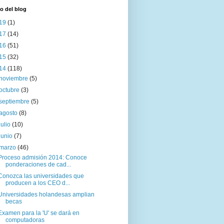
o del blog
19
(1)
17
(14)
16
(51)
15
(32)
14
(118)
noviembre
(5)
octubre
(3)
septiembre
(5)
agosto
(8)
julio
(10)
junio
(7)
marzo
(46)
Proceso admisión 2014: Conoce
ponderaciones de cad...
Conozca las universidades que
producen a los CEO d...
Universidades holandesas amplian
becas
Examen para la 'U' se dará en
computadoras