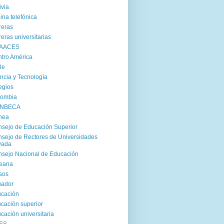
ivia
ina telefónica
reras
reras universitarias
AACES
tro América
le
ncia y Tecnología
egios
lombia
NBECA
nea
sejo de Educación Superior
sejo de Rectores de Universidades
vada
sejo Nacional de Educación
reana
sos
uador
cación
cación superior
cación universitaria