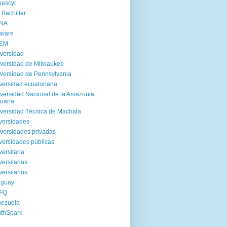
escyt
 Bachiller
NA
tware
EM
versidad
versidad de Milwaukee
versidad de Pennsylvania
versidad ecuatoriana
versidad Nacional de la Amazonia
ruana
versidad Técnica de Machala
versidades
versidades privadas
versidades públicas
versitaria
versitarias
versitarios
uguay
FQ
nezuela
thSpark