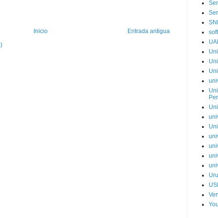
Sen
Ser
SN
Inicio
Entrada antigua
sof
UA
)
Uni
Uni
Uni
uni
Uni
Pe
Uni
uni
Uni
uni
uni
uni
uni
Ur
US
Ve
You