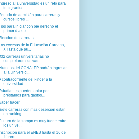
Ingreso a la universidad es un reto para
inmigrantes
Periodo de admisión para carreras y
cursos libres ...
Tips para iniciar con pie derecho el
primer día de...
Elección de carreras
Los excesos de la Educación Coreana,
¿Hasta que pu...
332 carreras universitarias no
completaron sus vac...
Alumnos del CONALEP podrán ingresar
a la Universid...
A contracorriente del kínder a la
universidad
Estudiantes pueden optar por
préstamos para gastos...
Saber hacer
Siete carreras con más deserción están
en ranking ...
Cultura de la trampa es muy fuerte entre
los unive...
Inscripción para el ENES hasta el 16 de
febrero