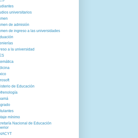
ES
udiantes
udios universitarios
amen
men de admisión
men de ingreso a las universidades
duación
enierías
reso a la universidad
ES
emática
icina
xico
rosoft
isterio de Educación
frenología
namá
sgrado
tulantes
taje mínimo
retaría Nacional de Educación
erior
NACYT