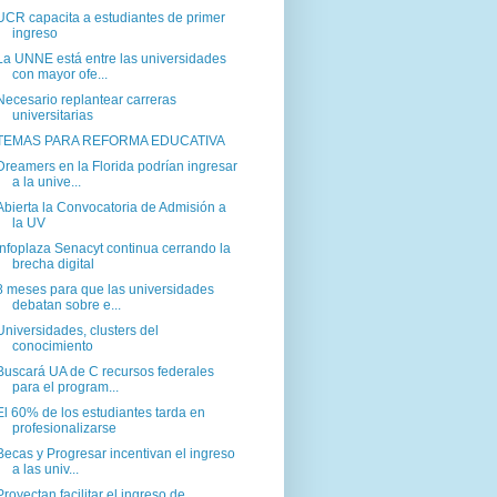
UCR capacita a estudiantes de primer
ingreso
La UNNE está entre las universidades
con mayor ofe...
Necesario replantear carreras
universitarias
TEMAS PARA REFORMA EDUCATIVA
Dreamers en la Florida podrían ingresar
a la unive...
Abierta la Convocatoria de Admisión a
la UV
Infoplaza Senacyt continua cerrando la
brecha digital
8 meses para que las universidades
debatan sobre e...
Universidades, clusters del
conocimiento
Buscará UA de C recursos federales
para el program...
El 60% de los estudiantes tarda en
profesionalizarse
Becas y Progresar incentivan el ingreso
a las univ...
Proyectan facilitar el ingreso de