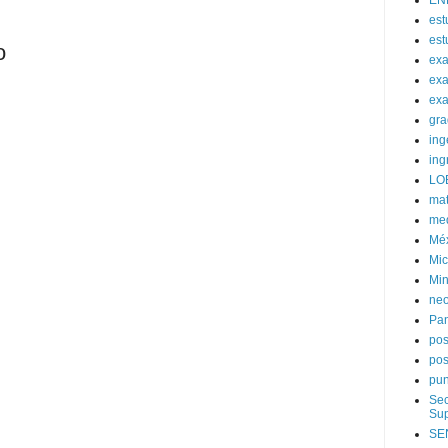
EN
est
est
o
ex
exa
exa
gra
ing
ing
LO
mat
med
Mé
Mic
Min
neo
Pa
po
pos
pun
Sec
Sup
SE