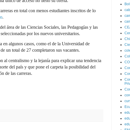
ema único de acceso no llenó su oferta.
Bol
cab
arreras en total con menos estudiantes inscritos de lo
car
io
.
car
del área de las Ciencias Sociales, las Pedagogías y las
CE
Cen
 seleccionadas por los nuevos universitarios.
Chi
ica en algunos casos, como el de la Universidad de
Cie
 de un total de 27 completaron sus vacantes.
col
Co
n al centralismo y la lejanía para explicar una tendencia
CO
orte del país y que pone el carpeta la posibilidad del
Co
ión de las carreras.
Con
Con
Pri
Con
co
cur
Ec
edu
edu
edu