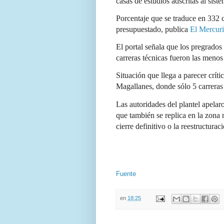
casas de estudios adscritas al sist
Porcentaje que se traduce en 332 c
presupuestado, publica
El Mercur
El portal señala que los pregrados 
carreras técnicas fueron las menos
Situación que llega a parecer crít
Magallanes, donde sólo 5 carreras
Las autoridades del plantel apelaro
que también se replica en la zona n
cierre definitivo o la reestructurac
Fuente
en
18:25