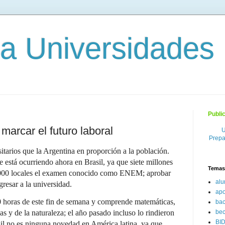
 a Universidades
Publi
arcar el futuro laboral
U
Prepa
itarios que la Argentina en proporción a la población.
e está ocurriendo ahora en Brasil, ya que siete millones
Temas
5.000 locales el examen conocido como ENEM; aprobar
al
gresar a la universidad.
ap
 horas de este fin de semana y comprende matemáticas,
bac
s y de la naturaleza; el año pasado incluso lo rindieron
be
BI
il no es ninguna novedad en América latina, ya que