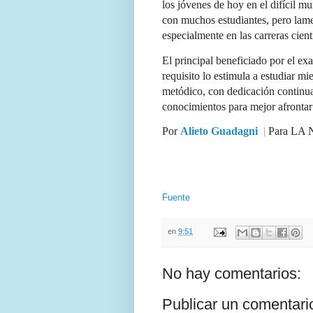
los jóvenes de hoy en el difícil m
con muchos estudiantes, pero lame
especialmente en las carreras cient
El principal beneficiado por el ex
requisito lo estimula a estudiar mi
metódico, con dedicación continua 
conocimientos para mejor afrontar
Por
Alieto Guadagni
|
Para
LA 
Fuente
en
9:51
No hay comentarios:
Publicar un comentari