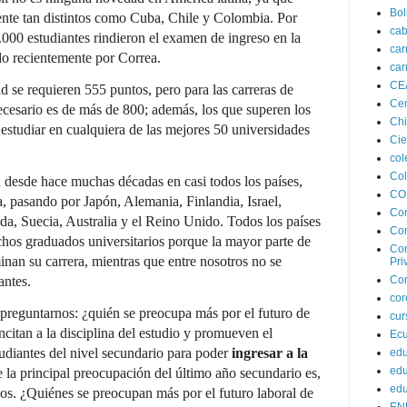
Bol
ente tan distintos como Cuba, Chile y Colombia. Por
cab
000 estudiantes rindieron el examen de ingreso en la
car
do recientemente por Correa.
car
CE
ad se requieren 555 puntos, pero para las carreras de
Cen
cesario es de más de 800; además, los que superen los
Chi
estudiar en cualquiera de las mejores 50 universidades
Cie
col
Co
 desde hace muchas décadas en casi todos los países,
CO
, pasando por Japón, Alemania, Finlandia, Israel,
Co
da, Suecia, Australia y el Reino Unido. Todos los países
Con
hos graduados universitarios porque la mayor parte de
Con
inan su carrera, mientras que entre nosotros no se
Pri
Con
antes.
co
 preguntarnos: ¿quién se preocupa más por el futuro de
cur
ncitan a la disciplina del estudio y promueven el
Ec
tudiantes del nivel secundario para poder
ingresar a la
edu
edu
e la principal preocupación del último año secundario es,
edu
dos. ¿Quiénes se preocupan más por el futuro laboral de