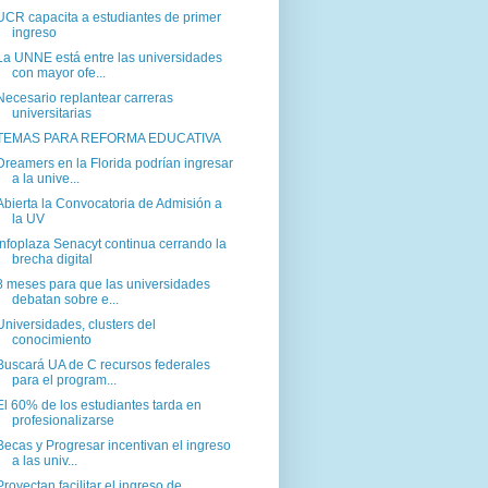
UCR capacita a estudiantes de primer
ingreso
La UNNE está entre las universidades
con mayor ofe...
Necesario replantear carreras
universitarias
TEMAS PARA REFORMA EDUCATIVA
Dreamers en la Florida podrían ingresar
a la unive...
Abierta la Convocatoria de Admisión a
la UV
Infoplaza Senacyt continua cerrando la
brecha digital
8 meses para que las universidades
debatan sobre e...
Universidades, clusters del
conocimiento
Buscará UA de C recursos federales
para el program...
El 60% de los estudiantes tarda en
profesionalizarse
Becas y Progresar incentivan el ingreso
a las univ...
Proyectan facilitar el ingreso de