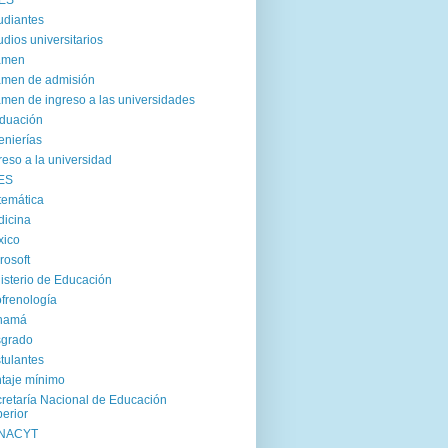
ES
udiantes
udios universitarios
amen
men de admisión
men de ingreso a las universidades
duación
enierías
reso a la universidad
ES
emática
icina
xico
rosoft
isterio de Educación
frenología
namá
sgrado
tulantes
taje mínimo
retaría Nacional de Educación
erior
NACYT