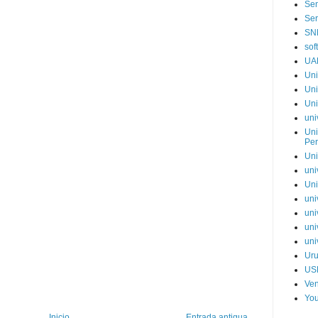
Sen
Ser
SN
sof
UA
Uni
Uni
Uni
uni
Uni
Pe
Uni
uni
Uni
uni
uni
uni
uni
Ur
US
Ve
You
Inicio
Entrada antigua