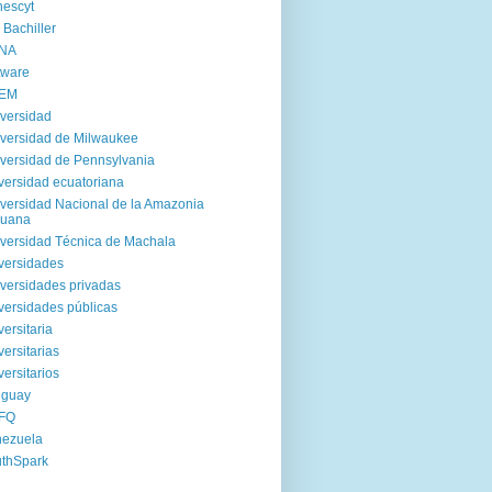
escyt
 Bachiller
NA
tware
EM
versidad
versidad de Milwaukee
versidad de Pennsylvania
versidad ecuatoriana
versidad Nacional de la Amazonia
ruana
versidad Técnica de Machala
versidades
versidades privadas
versidades públicas
versitaria
versitarias
versitarios
uguay
FQ
nezuela
thSpark