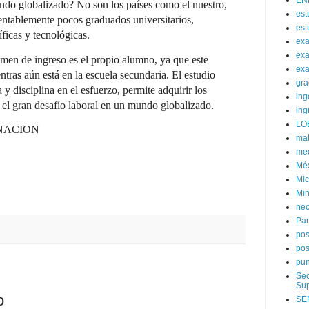
EN
undo globalizado? No son los países como el nuestro,
est
ntablemente pocos graduados universitarios,
est
íficas y tecnológicas.
ex
exa
amen de ingreso es el propio alumno, ya que este
exa
entras aún está en la escuela secundaria. El estudio
gra
y disciplina en el esfuerzo, permite adquirir los
ing
 el gran desafío laboral en un mundo globalizado.
ing
LO
NACION
mat
med
Mé
Mic
Min
neo
Pa
po
pos
pun
Sec
Sup
o
SE