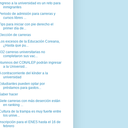
Ingreso a la universidad es un reto para
inmigrantes
Periodo de admisión para carreras y
cursos libres ...
Tips para iniciar con pie derecho el
primer día de...
Elección de carreras
Los excesos de la Educación Coreana,
¿Hasta que pu...
332 carreras universitarias no
completaron sus vac...
Alumnos del CONALEP podrán ingresar
a la Universid...
A contracorriente del kínder a la
universidad
Estudiantes pueden optar por
préstamos para gastos...
Saber hacer
Siete carreras con más deserción están
en ranking ...
Cultura de la trampa es muy fuerte entre
los unive...
Inscripción para el ENES hasta el 16 de
febrero