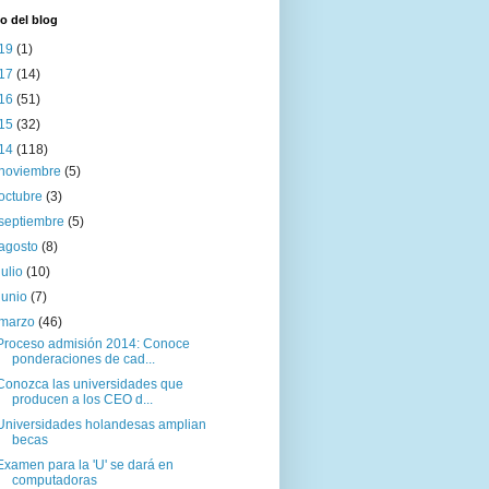
o del blog
19
(1)
17
(14)
16
(51)
15
(32)
14
(118)
noviembre
(5)
octubre
(3)
septiembre
(5)
agosto
(8)
julio
(10)
junio
(7)
marzo
(46)
Proceso admisión 2014: Conoce
ponderaciones de cad...
Conozca las universidades que
producen a los CEO d...
Universidades holandesas amplian
becas
Examen para la 'U' se dará en
computadoras