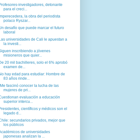
Profesores-investigadores, detonante
para el creci...
Imperecedera, la obra del periodista
polaco Ryszar...
Un desafío que puede marcar el futuro
laboral
Las universidades de Cali le apuestan a
la investi...
Siguen inscribiendo a jóvenes
misioneros que quier...
De 20 mil bachilleres, solo el 6% aprobó
examen de...
No hay edad para estudiar: Hombre de
83 años rinde...
"Me fascinó conocer la lucha de las
mujeres de pri...
Cuestionan evaluación a educación
superior intercu...
Presidentes, científicos y médicos son el
legado d...
Chile: secundarios privados, mejor que
los públicos
Académicos de universidades
japonesas analizan la ...