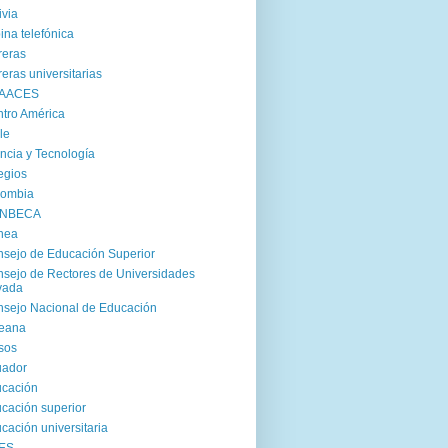
ivia
ina telefónica
reras
reras universitarias
AACES
tro América
le
ncia y Tecnología
egios
lombia
NBECA
nea
sejo de Educación Superior
sejo de Rectores de Universidades
vada
sejo Nacional de Educación
reana
sos
uador
cación
cación superior
cación universitaria