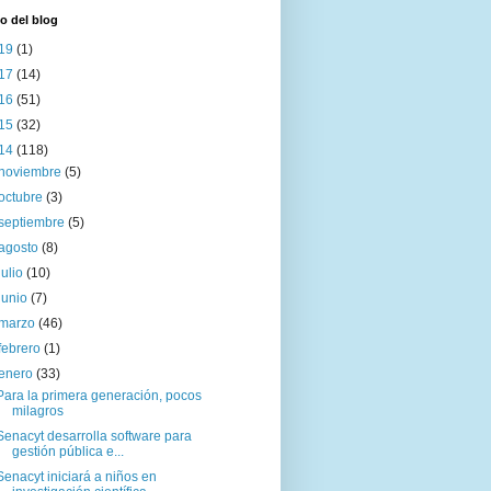
o del blog
19
(1)
17
(14)
16
(51)
15
(32)
14
(118)
noviembre
(5)
octubre
(3)
septiembre
(5)
agosto
(8)
julio
(10)
junio
(7)
marzo
(46)
febrero
(1)
enero
(33)
Para la primera generación, pocos
milagros
Senacyt desarrolla software para
gestión pública e...
Senacyt iniciará a niños en