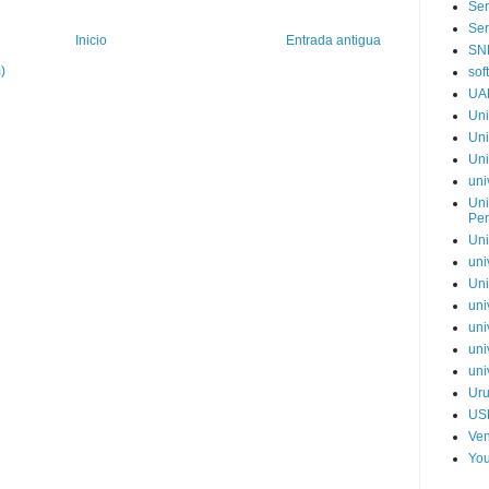
Sen
Ser
Inicio
Entrada antigua
SN
)
sof
UA
Uni
Uni
Uni
uni
Uni
Pe
Uni
uni
Uni
uni
uni
uni
uni
Ur
US
Ve
You