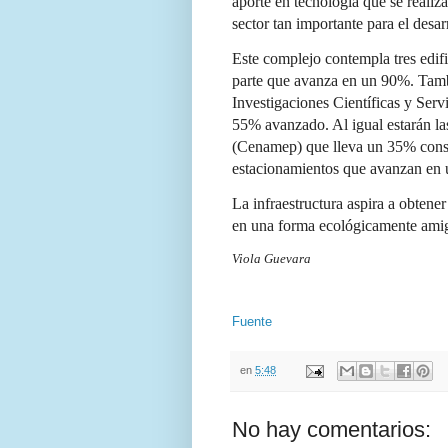
aporte en tecnología que se realiz
sector tan importante para el desa
Este complejo contempla tres edifi
parte que avanza en un 90%. Tambi
Investigaciones Científicas y Servi
55% avanzado. Al igual estarán la
(Cenamep) que lleva un 35% const
estacionamientos que avanzan en
La infraestructura aspira a obtene
en una forma ecológicamente amig
Viola Guevara
Fuente
en
5:48
No hay comentarios: