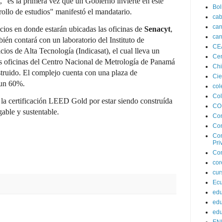
a, "es la primera vez que un Gobierno invierte en este
Bol
rrollo de estudios" manifestó el mandatario.
cab
car
cios en donde estarán ubicadas las oficinas de
Senacyt
,
car
én contará con un laboratorio del Instituto de
CE
cios de Alta Tecnología (Indicasat), el cual lleva un
Cen
s oficinas del Centro Nacional de Metrología de Panamá
Chi
ruido. El complejo cuenta con una plaza de
Cie
 un 60%.
col
Co
r la certificación LEED Gold por estar siendo construída
CO
able y sustentable.
Co
Con
Con
Pri
Con
co
cur
Ec
edu
edu
edu