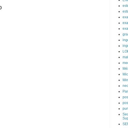
EN
est
o
est
ex
exa
exa
gra
ing
ing
LO
mat
med
Mé
Mic
Min
neo
Pa
po
pos
pun
Sec
Sup
SE