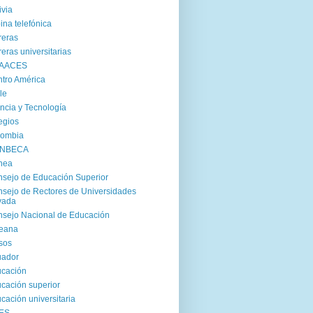
ivia
ina telefónica
reras
reras universitarias
AACES
tro América
le
ncia y Tecnología
egios
lombia
NBECA
nea
sejo de Educación Superior
sejo de Rectores de Universidades
vada
sejo Nacional de Educación
reana
sos
uador
cación
cación superior
cación universitaria