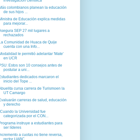
investigación científica
Más colombianos planean la educación
de sus hijos ...
Ministra de Educación explica medidas
para mejorar...
Asegura SEP 27 mil lugares a
rechazados
La Comunidad de Huaca de Quije
cuenta con una Info...
Modalidad le permitió adelantar 'Mate'
en UCR
PSU: Estos son 10 consejos antes de
postular a uni...
Estudiantes dedicados marcaron el
inicio del Tope ...
Abuelita cursa carrera de Turismoen la
UT Camargo
Evaluarán carreras de salud, educación
y derecho
"Cuando la Universidad fue
categorizada por el CON...
Programa instruye a estudiantes para
ser líderes
Incremento a cuotas no tiene reversa,
rector UABC