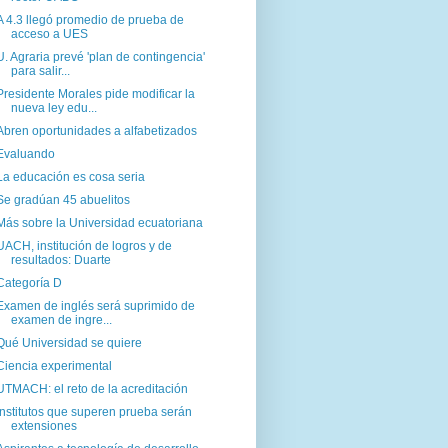
A 4.3 llegó promedio de prueba de
acceso a UES
U. Agraria prevé 'plan de contingencia'
para salir...
Presidente Morales pide modificar la
nueva ley edu...
Abren oportunidades a alfabetizados
Evaluando
La educación es cosa seria
Se gradúan 45 abuelitos
Más sobre la Universidad ecuatoriana
UACH, institución de logros y de
resultados: Duarte
Categoría D
Examen de inglés será suprimido de
examen de ingre...
Qué Universidad se quiere
Ciencia experimental
UTMACH: el reto de la acreditación
Institutos que superen prueba serán
extensiones