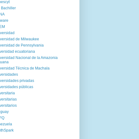
escyt
 Bachiller
NA
tware
EM
versidad
versidad de Milwaukee
versidad de Pennsylvania
versidad ecuatoriana
versidad Nacional de la Amazonia
ruana
versidad Técnica de Machala
versidades
versidades privadas
versidades públicas
versitaria
versitarias
versitarios
uguay
FQ
nezuela
thSpark