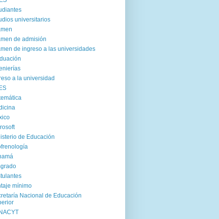
ES
udiantes
udios universitarios
amen
men de admisión
men de ingreso a las universidades
duación
enierías
reso a la universidad
ES
emática
icina
xico
rosoft
isterio de Educación
frenología
namá
sgrado
tulantes
taje mínimo
retaría Nacional de Educación
erior
NACYT